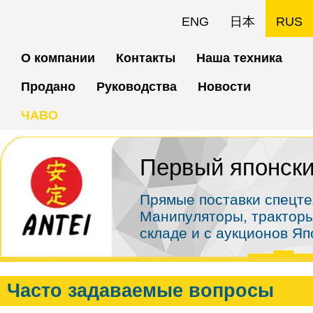
Перейти
ENG
日本
RUS
к
О компании
Контакты
Наша техника
основному
Продано
Руководства
Новости
содержанию
ЧАВО
Первый японски
Прямые поставки спецте
Манипуляторы, тракторы
складе и с аукционов Я
Часто задаваемые вопросы