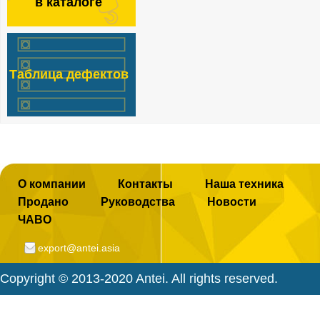
в каталоге
F
a
c
e
Таблица дефектов
b
o
o
k
О компании
Контакты
Наша техника
Продано
Руководства
Новости
ЧАВО
export@antei.asia
Copyright © 2013-2020 Antei. All rights reserved.