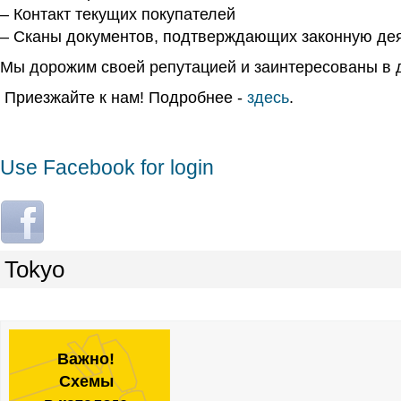
– Контакт текущих покупателей
– Сканы документов, подтверждающих законную де
Мы дорожим своей репутацией и заинтересованы в д
Приезжайте к нам! Подробнее -
здесь
.
Use Facebook for login
L
o
g
Tokyo
i
n
w
i
Важно!
t
Схемы
h